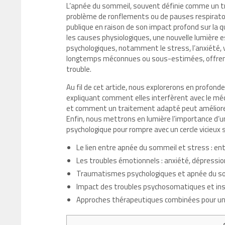
L’apnée du sommeil, souvent définie comme un tro
problème de ronflements ou de pauses respiratoir
publique en raison de son impact profond sur la q
les causes physiologiques, une nouvelle lumière e
psychologiques, notamment le stress, l’anxiété,
longtemps méconnues ou sous-estimées, offrent 
trouble.
Au fil de cet article, nous explorerons en profon
expliquant comment elles interfèrent avec le m
et comment un traitement adapté peut améliore
Enfin, nous mettrons en lumière l’importance d’u
psychologique pour rompre avec un cercle vicieux so
Le lien entre apnée du sommeil et stress : ent
Les troubles émotionnels : anxiété, dépression
Traumatismes psychologiques et apnée du som
Impact des troubles psychosomatiques et inso
Approches thérapeutiques combinées pour une