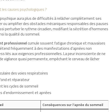
t les causes psychologiques ?
sychique aura plus de difficultés à relâcher complètement ses
réer ou amplifier des obstacles mécaniques responsables des pauses
ssi perturber le rythme circadien, modifiant la sécrétion d’hormones
si la qualité du sommeil.
t professionnel
cumule souvent fatigue chronique et mauvaises
’étend fréquemment à des manifestations d’apnées non
ess liés aux exigences professionnelles. La peur inconsciente de ne
de vigilance quasi permanente, empêchant le cerveau de lâcher
ulaire des voies respiratoires
fond et réparateur
nt les cycles de sommeil
ltés d’endormissement et apnées
eil
Conséquences sur l’apnée du sommeil