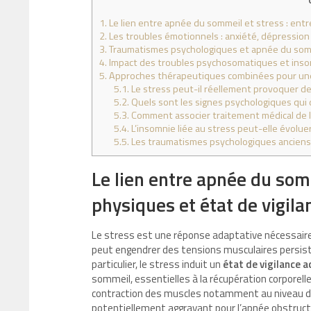
1.
Le lien entre apnée du sommeil et stress : entr
2.
Les troubles émotionnels : anxiété, dépression 
3.
Traumatismes psychologiques et apnée du somme
4.
Impact des troubles psychosomatiques et insomn
5.
Approches thérapeutiques combinées pour une 
5.1.
Le stress peut-il réellement provoquer de
5.2.
Quels sont les signes psychologiques qui 
5.3.
Comment associer traitement médical de l
5.4.
L’insomnie liée au stress peut-elle évolu
5.5.
Les traumatismes psychologiques anciens i
Le lien entre apnée du somm
physiques et état de vigila
Le stress est une réponse adaptative nécessaire 
peut engendrer des tensions musculaires persist
particulier, le stress induit un
état de vigilance a
sommeil, essentielles à la récupération corporell
contraction des muscles notamment au niveau des
potentiellement aggravant pour l’apnée obstruct