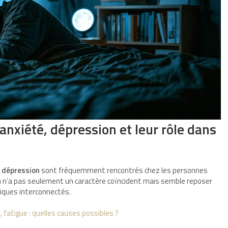
anxiété, dépression et leur rôle dans
a
dépression
sont fréquemment rencontrés chez les personnes
n n’a pas seulement un caractère coïncident mais semble reposer
iques interconnectés.
 fatigue : quelles causes possibles ?