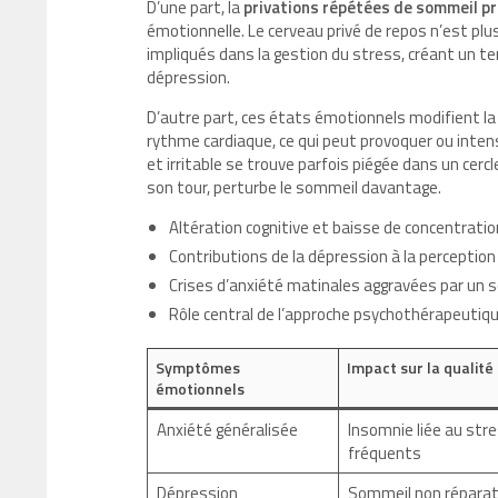
D’une part, la
privations répétées de sommeil p
émotionnelle. Le cerveau privé de repos n’est pl
impliqués dans la gestion du stress, créant un terr
dépression.
D’autre part, ces états émotionnels modifient la 
rythme cardiaque, ce qui peut provoquer ou inten
et irritable se trouve parfois piégée dans un cercle
son tour, perturbe le sommeil davantage.
Altération cognitive et baisse de concentration
Contributions de la dépression à la perceptio
Crises d’anxiété matinales aggravées par un 
Rôle central de l’approche psychothérapeutique
Symptômes
Impact sur la qualit
émotionnels
Anxiété généralisée
Insomnie liée au stre
fréquents
Dépression
Sommeil non réparat