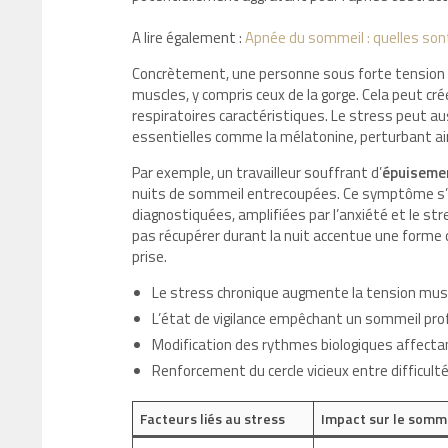
A lire également :
Apnée du sommeil : quelles son
Concrètement, une personne sous forte tension p
muscles, y compris ceux de la gorge. Cela peut c
respiratoires caractéristiques. Le stress peut au
essentielles comme la mélatonine, perturbant ain
Par exemple, un travailleur souffrant d’
épuisemen
nuits de sommeil entrecoupées. Ce symptôme s
diagnostiquées, amplifiées par l’anxiété et le str
pas récupérer durant la nuit accentue une forme 
prise.
Le stress chronique augmente la tension musc
L’état de vigilance empêchant un sommeil pro
Modification des rythmes biologiques affecta
Renforcement du cercle vicieux entre difficu
Facteurs liés au stress
Impact sur le somm