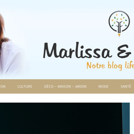
ION
CULTURE
DÉCO – MAISON – JARDIN
MODE
SANTÉ