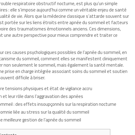
uble respiratoire obstructif nocturne, est plus qu’un simple
es : elle s’impose aujourd’hui comme un véritable enjeu de santé
ualité de vie. Alors que la médecine classique s’attarde souvent sur
st portée sur les liens étroits entre apnée du sommeil et facteurs
 voire des traumatismes émotionnels anciens. Ces dimensions,
une autre perspective pour mieux comprendre et traiter ce
deur ces causes psychologiques possibles de l’apnée du sommeil, en
écanisme du sommeil, comment elles se manifestent cliniquement
r non seulement le sommeil, mais également la santé mentale.
ne prise en charge intégrée associant soins du sommeil et soutien
uvent difficile à briser.
re tensions physiques et état de vigilance accru
 et leur rôle dans l’aggravation des apnées
meil : des effets insoupçonnés sur la respiration nocturne
mnie liée au stress sur la qualité du sommeil
 meilleure gestion de l’apnée du sommeil
Contents