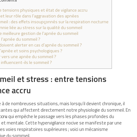
e tensions physiques et état de vigilance accru
et leur rôle dans l’aggravation des apnées
il : des effets insoupçonnés sur la respiration nocturne
ie liée au stress sur la qualité du sommeil
meilleure gestion de l’apnée du sommeil
 l’apnée du sommeil ?
doivent alerter en cas d’apnée du sommeil ?
’apnée et soins psychologiques ?
er vers une apnée du sommeil ?
nfluencent-ils le sommeil ?
eil et stress : entre tensions
nce accru
à de nombreuses situations, mais lorsqu’il devient chronique, il
antes qui affectent directement notre physiologie du sommeil. En
ccru
qui empêche le passage vers les phases profondes du
e et mentale. Cette hypervigilance nocive se manifeste par une
 voies respiratoires supérieures ; voici un mécanisme
ive du sommeil.