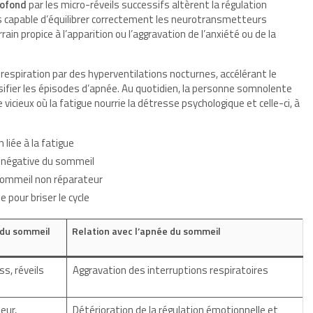
rofond
par les micro-réveils successifs altèrent la régulation
us capable d’équilibrer correctement les neurotransmetteurs
ain propice à l’apparition ou l’aggravation de l’anxiété ou de la
respiration par des hyperventilations nocturnes, accélérant le
sifier les épisodes d’apnée. Au quotidien, la personne somnolente
 vicieux où la fatigue nourrie la détresse psychologique et celle-ci, à
 liée à la fatigue
n négative du sommeil
sommeil non réparateur
 pour briser le cycle
é du sommeil
Relation avec l’apnée du sommeil
ss, réveils
Aggravation des interruptions respiratoires
eur,
Détérioration de la régulation émotionnelle et