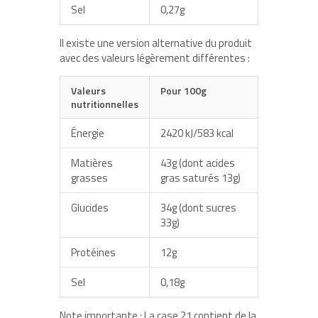
Sel
0,27g
Il existe une version alternative du produit
avec des valeurs légèrement différentes :
Valeurs
Pour 100g
nutritionnelles
Énergie
2420 kJ/583 kcal
Matières
43g (dont acides
grasses
gras saturés 13g)
Glucides
34g (dont sucres
33g)
Protéines
12g
Sel
0,18g
Note importante
: La case 21 contient de la