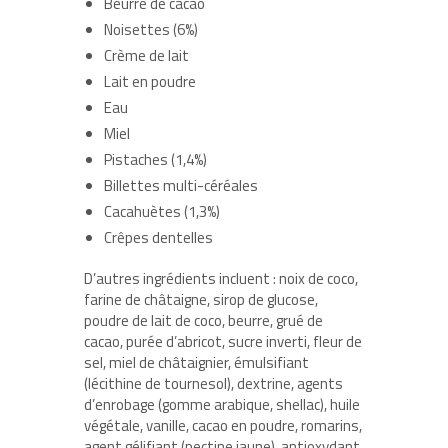
Beurre de cacao
Noisettes (6%)
Crème de lait
Lait en poudre
Eau
Miel
Pistaches (1,4%)
Billettes multi-céréales
Cacahuètes (1,3%)
Crêpes dentelles
D’autres ingrédients incluent : noix de coco,
farine de châtaigne, sirop de glucose,
poudre de lait de coco, beurre, grué de
cacao, purée d’abricot, sucre inverti, fleur de
sel, miel de châtaignier, émulsifiant
(lécithine de tournesol), dextrine, agents
d’enrobage (gomme arabique, shellac), huile
végétale, vanille, cacao en poudre, romarins,
agent gélifiant (pectine jaune), antioxydant