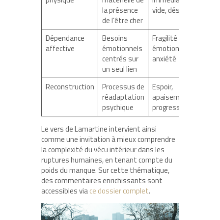
la présence
vide, désarroi
de l’être cher
Dépendance
Besoins
Fragilité
affective
émotionnels
émotionnelle,
centrés sur
anxiété
un seul lien
Reconstruction
Processus de
Espoir,
réadaptation
apaisement
psychique
progressif
Le vers de Lamartine intervient ainsi
comme une invitation à mieux comprendre
la complexité du vécu intérieur dans les
ruptures humaines, en tenant compte du
poids du manque. Sur cette thématique,
des commentaires enrichissants sont
accessibles via
ce dossier complet
.