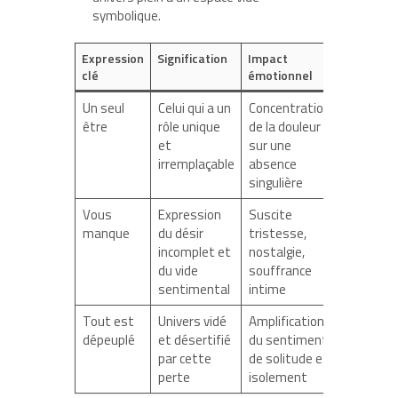
symbolique.
Expression
Signification
Impact
clé
émotionnel
Un seul
Celui qui a un
Concentration
être
rôle unique
de la douleur
et
sur une
irremplaçable
absence
singulière
Vous
Expression
Suscite
manque
du désir
tristesse,
incomplet et
nostalgie,
du vide
souffrance
sentimental
intime
Tout est
Univers vidé
Amplification
dépeuplé
et désertifié
du sentiment
par cette
de solitude et
perte
isolement