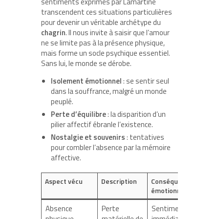
sentiments exprimés par Lamartine
transcendent ces situations particulières
pour devenir un véritable archétype du
chagrin
. Il nous invite à saisir que l’amour
ne se limite pas à la présence physique,
mais forme un socle psychique essentiel.
Sans lui, le monde se dérobe.
Isolement émotionnel
: se sentir seul
dans la souffrance, malgré un monde
peuplé.
Perte d’équilibre
: la disparition d’un
pilier affectif ébranle l’existence.
Nostalgie et souvenirs
: tentatives
pour combler l’absence par la mémoire
affective.
Aspect vécu
Description
Conséquences
émotionnelles
Absence
Perte
Sentiment
physique
matérielle de
immédiat de