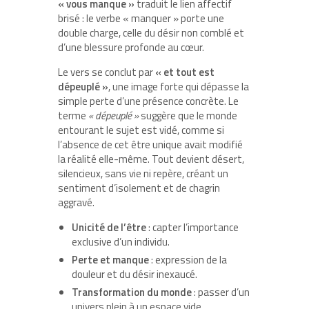
« vous manque »
traduit le lien affectif
brisé : le verbe « manquer » porte une
double charge, celle du désir non comblé et
d’une blessure profonde au cœur.
Le vers se conclut par
« et tout est
dépeuplé »
, une image forte qui dépasse la
simple perte d’une présence concrète. Le
terme
« dépeuplé »
suggère que le monde
entourant le sujet est vidé, comme si
l’absence de cet être unique avait modifié
la réalité elle-même. Tout devient désert,
silencieux, sans vie ni repère, créant un
sentiment d’isolement et de chagrin
aggravé.
Unicité de l’être
: capter l’importance
exclusive d’un individu.
Perte et manque
: expression de la
douleur et du désir inexaucé.
Transformation du monde
: passer d’un
univers plein à un espace vide