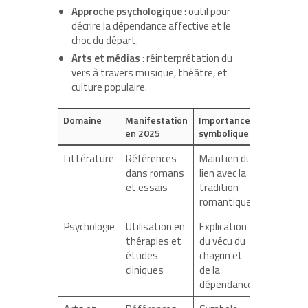
Approche psychologique
: outil pour
décrire la dépendance affective et le
choc du départ.
Arts et médias
: réinterprétation du
vers à travers musique, théâtre, et
culture populaire.
Domaine
Manifestation
Importance
en 2025
symbolique
Littérature
Références
Maintien du
dans romans
lien avec la
et essais
tradition
romantique
Psychologie
Utilisation en
Explication
thérapies et
du vécu du
études
chagrin et
cliniques
de la
dépendance