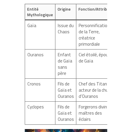
Entité
Origine
Fonction/Attributs
Mythologique
Gaïa
Issue du
Personnification
Chaos
de la Terre,
créatrice
primordiale
Ouranos
Enfant
Ciel étoilé, époux
de Gaïa
de Gaïa
sans
père
Cronos
Fils de
Chef des Titans,
Gaïa et
acteur de la chute
Ouranos
d’Ouranos
Cyclopes
Fils de
Forgerons divins,
Gaïa et
maîtres des
Ouranos
éclairs