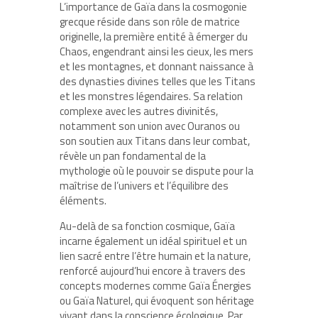
L’importance de Gaïa dans la cosmogonie
grecque réside dans son rôle de matrice
originelle, la première entité à émerger du
Chaos, engendrant ainsi les cieux, les mers
et les montagnes, et donnant naissance à
des dynasties divines telles que les Titans
et les monstres légendaires. Sa relation
complexe avec les autres divinités,
notamment son union avec Ouranos ou
son soutien aux Titans dans leur combat,
révèle un pan fondamental de la
mythologie où le pouvoir se dispute pour la
maîtrise de l’univers et l’équilibre des
éléments.
Au-delà de sa fonction cosmique, Gaïa
incarne également un idéal spirituel et un
lien sacré entre l’être humain et la nature,
renforcé aujourd’hui encore à travers des
concepts modernes comme Gaïa Énergies
ou Gaïa Naturel, qui évoquent son héritage
vivant dans la conscience écologique. Par