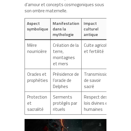
d’amour et concepts cosmogoniques sous
son ombre maternelle.
Aspect
Manifestation
Impact
symbolique
dans la
culturel
mythologie
antique
Mère
Création de la
Culte agricole
nourricière
terre,
et fertilité
montagnes
et mers
Oracles et
Présidence de
Transmission
prophéties
l’oracle de
de savoir
Delphes
sacré
Protection
Serments
Respect des
et
protégés par
lois divines et
sacralité
rituels
humaines