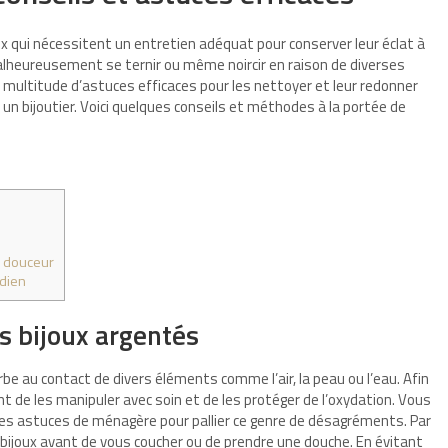
x qui nécessitent un entretien adéquat pour conserver leur éclat à
alheureusement se ternir ou même noircir en raison de diverses
 multitude d’astuces efficaces pour les nettoyer et leur redonner
z un bijoutier. Voici quelques conseils et méthodes à la portée de
 douceur
dien
es bijoux argentés
e au contact de divers éléments comme l’air, la peau ou l’eau. Afin
ent de les manipuler avec soin et de les protéger de l’oxydation. Vous
tes astuces de ménagère pour pallier ce genre de désagréments. Par
bijoux avant de vous coucher ou de prendre une douche. En évitant