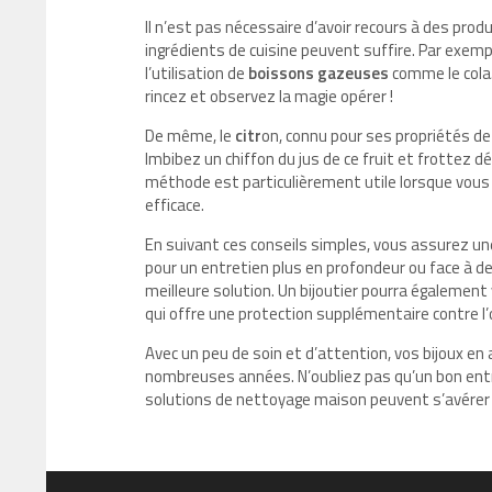
Il n’est pas nécessaire d’avoir recours à des prod
ingrédients de cuisine peuvent suffire. Par exe
l’utilisation de
boissons gazeuses
comme le cola.
rincez et observez la magie opérer !
De même, le
citr
on, connu pour ses propriétés de
Imbibez un chiffon du jus de ce fruit et frottez dé
méthode est particulièrement utile lorsque vous
efficace.
En suivant ces conseils simples, vous assurez une 
pour un entretien plus en profondeur ou face à de
meilleure solution. Un bijoutier pourra également
qui offre une protection supplémentaire contre l’o
Avec un peu de soin et d’attention, vos bijoux en
nombreuses années. N’oubliez pas qu’un bon ent
solutions de nettoyage maison peuvent s’avérer ef