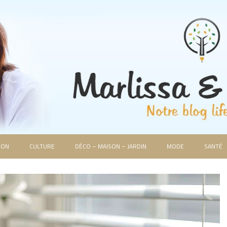
ION
CULTURE
DÉCO – MAISON – JARDIN
MODE
SANTÉ