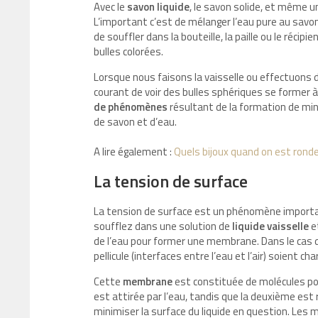
Avec le
savon liquide
, le savon solide, et même un
L’important c’est de mélanger l’eau pure au savon 
de souffler dans la bouteille, la paille ou le récipi
bulles colorées.
Lorsque nous faisons la vaisselle ou effectuons 
courant de voir des bulles sphériques se former 
de phénomènes
résultant de la formation de min
de savon et d’eau.
A lire également :
Quels bijoux quand on est rond
La tension de surface
La tension de surface est un phénomène importa
soufflez dans une solution de
liquide vaisselle
e
de l’eau pour former une membrane. Dans le cas de 
pellicule (interfaces entre l’eau et l’air) soient 
Cette
membrane
est constituée de molécules po
est attirée par l’eau, tandis que la deuxième est r
minimiser la surface du liquide en question. Les 