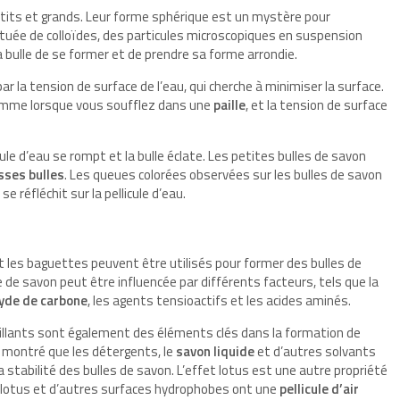
tits et grands. Leur forme sphérique est un mystère pour
ituée de colloïdes, des particules microscopiques en suspension
 bulle de se former et de prendre sa forme arrondie.
r la tension de surface de l’eau, qui cherche à minimiser la surface.
 comme lorsque vous soufflez dans une
paille
, et la tension de surface
cule d’eau se rompt et la bulle éclate. Les petites bulles de savon
sses bulles
. Les queues colorées observées sur les bulles de savon
se réfléchit sur la pellicule d’eau.
us et les baguettes peuvent être utilisés pour former des bulles de
 de savon peut être influencée par différents facteurs, tels que la
yde de carbone
, les agents tensioactifs et les acides aminés.
uillants sont également des éléments clés dans la formation de
 montré que les détergents, le
savon liquide
et d’autres solvants
la stabilité des bulles de savon. L’effet lotus est une autre propriété
e lotus et d’autres surfaces hydrophobes ont une
pellicule d’air