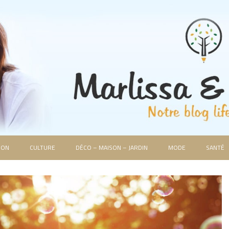
ION
CULTURE
DÉCO – MAISON – JARDIN
MODE
SANTÉ