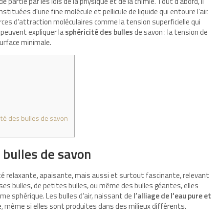
e partie par les lois de la physique et de la chimie. Tout d’abord, il
stituées d’une fine molécule et pellicule de liquide qui entoure l’air.
rces d’attraction moléculaires comme la tension superficielle qui
 peuvent expliquer la
sphéricité des bulles
de savon : la tension de
a surface minimale.
cité des bulles de savon
s bulles de savon
 relaxante, apaisante, mais aussi et surtout fascinante, relevant
sses bulles, de petites bulles, ou même des bulles géantes, elles
rme sphérique. Les bulles d’air, naissant de
l’alliage de l’eau pure et
e, même si elles sont produites dans des milieux différents.