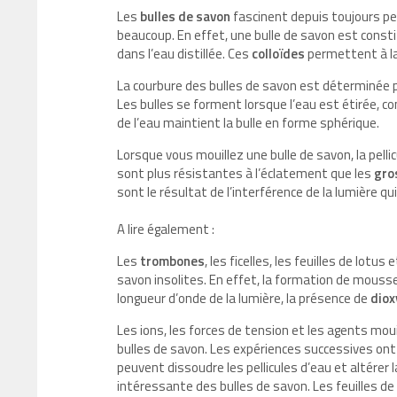
Les
bulles de savon
fascinent depuis toujours pe
beaucoup. En effet, une bulle de savon est const
dans l’eau distillée. Ces
colloïdes
permettent à la
La courbure des bulles de savon est déterminée pa
Les bulles se forment lorsque l’eau est étirée,
de l’eau maintient la bulle en forme sphérique.
Lorsque vous mouillez une bulle de savon, la pelli
sont plus résistantes à l’éclatement que les
gro
sont le résultat de l’interférence de la lumière qui 
A lire également :
Les
trombones
, les ficelles, les feuilles de lot
savon insolites. En effet, la formation de mousse
longueur d’onde de la lumière, la présence de
diox
Les ions, les forces de tension et les agents mo
bulles de savon. Les expériences successives ont
peuvent dissoudre les pellicules d’eau et altérer 
intéressante des bulles de savon. Les feuilles d