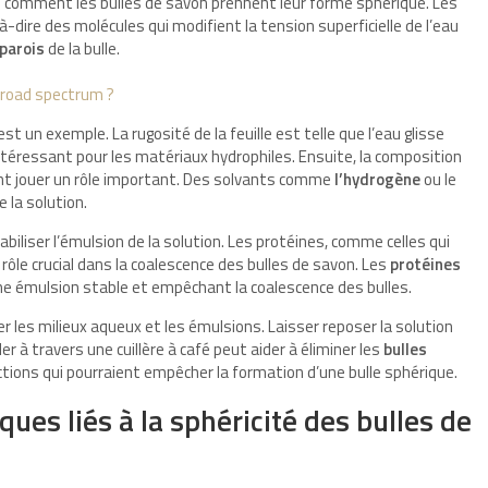
ue comment les bulles de savon prennent leur forme sphérique. Les
-dire des molécules qui modifient la tension superficielle de l’eau
parois
de la bulle.
broad spectrum ?
est un exemple. La rugosité de la feuille est telle que l’eau glisse
téressant pour les matériaux hydrophiles. Ensuite, la composition
ment jouer un rôle important. Des solvants comme
l’hydrogène
ou le
e la solution.
biliser l’émulsion de la solution. Les protéines, comme celles qui
ôle crucial dans la coalescence des bulles de savon. Les
protéines
 une émulsion stable et empêchant la coalescence des bulles.
r les milieux aqueux et les émulsions. Laisser reposer la solution
r à travers une cuillère à café peut aider à éliminer les
bulles
ections qui pourraient empêcher la formation d’une bulle sphérique.
ues liés à la sphéricité des bulles de