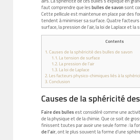
airs. La sphéricité de ces bulles s’explique en grand
faut comprendre que les
bulles de savon
sont con
Cette pellicule est maintenue en place par des fo
tendent à minimiser sa surface. Quatre facteurs
surface, la pression de l’air, la loi de Laplace et l
Contents
1.
Causes de la sphéricité des bulles de savon
1.1.
La tension de surface
1.2.
La pression de l’air
1.3.
La loi de Laplace
2.
Les facteurs physico-chimiques liés à la sphéri
3.
Conclusion
Causes de la sphéricité de
Faire des bulles
est considéré comme une activité
de la physique et de la chimie. Que ce soit de gro
finissent toutes par avoir une seule forme : la fo
de l’air
, ont le plus souvent la forme d’une sphèr