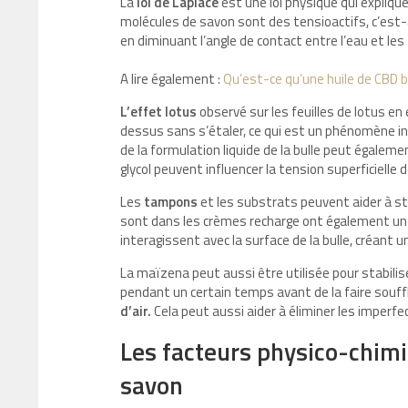
La
loi de Laplace
est une loi physique qui expliq
molécules de savon sont des tensioactifs, c’est-à
en diminuant l’angle de contact entre l’eau et les
A lire également :
Qu’est-ce qu’une huile de CBD 
L’effet lotus
observé sur les feuilles de lotus en 
dessus sans s’étaler, ce qui est un phénomène in
de la formulation liquide de la bulle peut égale
glycol peuvent influencer la tension superficielle d
Les
tampons
et les substrats peuvent aider à sta
sont dans les crèmes recharge ont également un r
interagissent avec la surface de la bulle, créant
La maïzena peut aussi être utilisée pour stabilise
pendant un certain temps avant de la faire souffle
d’air.
Cela peut aussi aider à éliminer les imperf
Les facteurs physico-chimiq
savon