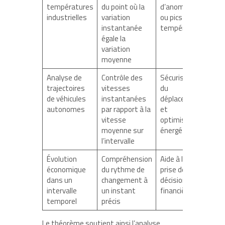
températures
du point où la
d’anomalies
industrielles
variation
ou pics de
instantanée
température
égale la
variation
moyenne
Analyse de
Contrôle des
Sécurisation
trajectoires
vitesses
du
de véhicules
instantanées
déplacement
autonomes
par rapport à la
et
vitesse
optimisation
moyenne sur
énergétique
l’intervalle
Évolution
Compréhension
Aide à la
économique
du rythme de
prise de
dans un
changement à
décision
intervalle
un instant
financière
temporel
précis
Le théorème soutient ainsi l’analyse