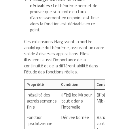
dérivables :
Le théorème permet de
prouver que si la limite du taux
d’accroissement en un point est finie,
alors la fonction est dérivable en ce
point.
Ces extensions élargissent la portée
analytique du théorème, assurant un cadre
solide à diverses applications. Elles
illustrent aussi l’importance de la
continuité et de la différentiabilité dans
l’étude des fonctions réelles.
Propriété
Condition
Conséquence
Inégalité des
(|f'(x)| leq M) pour
(|f(b)-f(a)| leq
accroissements
tout x dans
M|b-a|)
finis
l’intervalle
Fonction
Dérivée bornée
Variation
lipschitzienne
contrôlée,