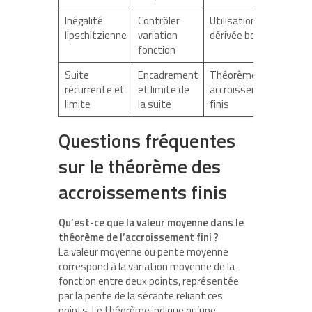
Inégalité
Contrôler
Utilisation de la
lipschitzienne
variation
dérivée bornée
fonction
Suite
Encadrement
Théorème des
récurrente et
et limite de
accroissements
limite
la suite
finis
Questions fréquentes
sur le théorème des
accroissements finis
Qu’est-ce que la valeur moyenne dans le
théorème de l’accroissement fini ?
La valeur moyenne ou pente moyenne
correspond à la variation moyenne de la
fonction entre deux points, représentée
par la pente de la sécante reliant ces
points. Le théorème indique qu’une