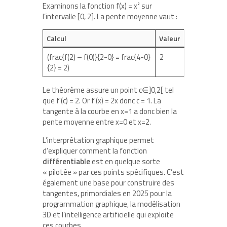
Examinons la fonction f(x) = x² sur
l’intervalle [0, 2]. La pente moyenne vaut :
Calcul
Valeur
(frac{f(2) – f(0)}{2-0} = frac{4-0}
2
{2} = 2)
Le théorème assure un point c∈]0,2[ tel
que f'(c) = 2. Or f'(x) = 2x donc c = 1. La
tangente à la courbe en x=1 a donc bien la
pente moyenne entre x=0 et x=2.
L’interprétation graphique permet
d’expliquer comment la fonction
différentiable
est en quelque sorte
« pilotée » par ces points spécifiques. C’est
également une base pour construire des
tangentes, primordiales en 2025 pour la
programmation graphique, la modélisation
3D et l’intelligence artificielle qui exploite
ces courbes.