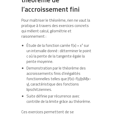
l’accroissement fini
Pour maîtriser le théorème, rien ne vaut la
pratique à travers des exercices concrets
qui mêlent calcul, géométrie et
raisonnement :
Étude de la fonction carrée f(x) = x² sur
un intervalle donné : déterminer le point
c où la pente de la tangente égale la
pente moyenne.
Demonstration par le théorème des
accroissements finis d’inégalités
fonctionnelles telles que |f(x)-f(y)|≤M|x-
y|, caractéristique des fonctions
lipschitziennes.
Suite définie par récurrence avec
contrôle de la limite grâce au théorème.
Ces exercices permettent de se