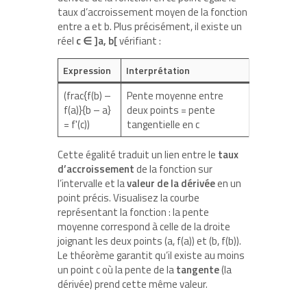
taux d’accroissement moyen de la fonction
entre a et b. Plus précisément, il existe un
réel
c ∈ ]a, b[
vérifiant :
Expression
Interprétation
(frac{f(b) –
Pente moyenne entre
f(a)}{b – a}
deux points = pente
= f'(c))
tangentielle en c
Cette égalité traduit un lien entre le
taux
d’accroissement
de la fonction sur
l’intervalle et la
valeur de la dérivée
en un
point précis. Visualisez la courbe
représentant la fonction : la pente
moyenne correspond à celle de la droite
joignant les deux points (a, f(a)) et (b, f(b)).
Le théorème garantit qu’il existe au moins
un point c où la pente de la
tangente
(la
dérivée) prend cette même valeur.