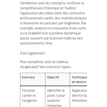
familiariser avec les concepts, renforcer la
compréhension théorique et faciliter
l’application des idées dans des contextes
professionnels variés, des mathématiques
à l’économie en passant par l’ingénierie. Par
exemple, analyser la croissance d’une suite
ou la stabilité d’un système dynamique
passe souvent par la bonne maîtrise des
accroissements finis.
A lire également :
Pour compléter, voici un tableau
récapitulatif des exercices types :
Exercice
Objectif
Technique mise
en œuvre
Fonction
Identifier le
Application
carrée et
point c pour
directe du
tangente
la pente
théorème
moyenne