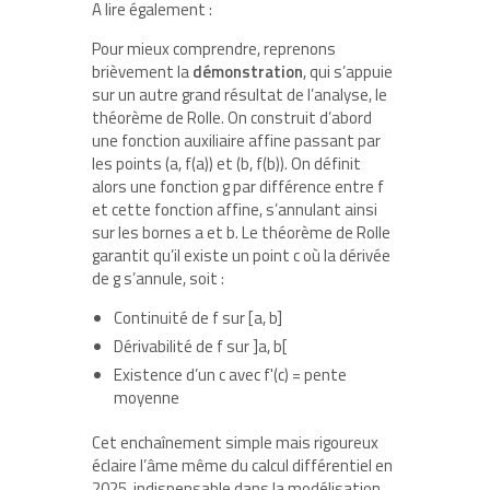
A lire également :
Pour mieux comprendre, reprenons
brièvement la
démonstration
, qui s’appuie
sur un autre grand résultat de l’analyse, le
théorème de Rolle. On construit d’abord
une fonction auxiliaire affine passant par
les points (a, f(a)) et (b, f(b)). On définit
alors une fonction g par différence entre f
et cette fonction affine, s’annulant ainsi
sur les bornes a et b. Le théorème de Rolle
garantit qu’il existe un point c où la dérivée
de g s’annule, soit :
Continuité de f sur [a, b]
Dérivabilité de f sur ]a, b[
Existence d’un c avec f'(c) = pente
moyenne
Cet enchaînement simple mais rigoureux
éclaire l’âme même du calcul différentiel en
2025, indispensable dans la modélisation