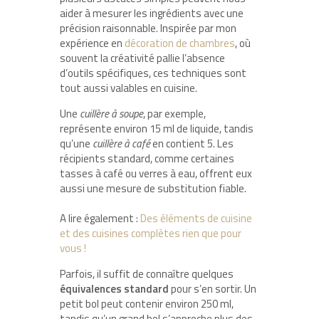
aider à mesurer les ingrédients avec une
précision raisonnable. Inspirée par mon
expérience en
décoration de chambres
, où
souvent la créativité pallie l’absence
d’outils spécifiques, ces techniques sont
tout aussi valables en cuisine.
Une
cuillère à soupe
, par exemple,
représente environ 15 ml de liquide, tandis
qu’une
cuillère à café
en contient 5. Les
récipients standard, comme certaines
tasses à café ou verres à eau, offrent eux
aussi une mesure de substitution fiable.
A lire également :
Des éléments de cuisine
et des cuisines complètes rien que pour
vous !
Parfois, il suffit de connaître quelques
équivalences standard
pour s’en sortir. Un
petit bol peut contenir environ 250 ml,
tandis qu’un grand bol s’approche plus des