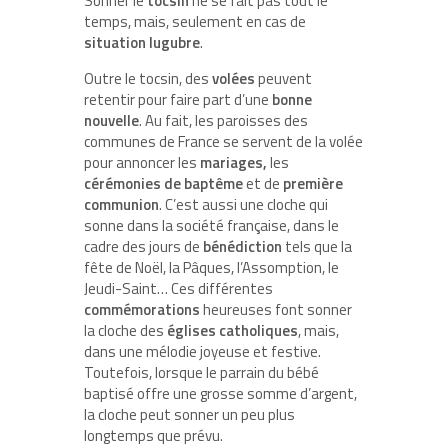
Sonner le
tocsin
ne se fait pas tout le
temps, mais, seulement en cas de
situation lugubre
.
Outre le tocsin, des
volées
peuvent
retentir pour faire part d’une
bonne
nouvelle
. Au fait, les paroisses des
communes de France se servent de la volée
pour annoncer les
mariages,
les
cérémonies de
baptême
et de
première
communion
. C’est aussi une cloche qui
sonne dans la société française, dans le
cadre des jours de
bénédiction
tels que la
fête de Noël, la Pâques, l’Assomption, le
Jeudi-Saint… Ces différentes
commémorations
heureuses font sonner
la cloche des
églises
catholiques
, mais,
dans une mélodie joyeuse et festive.
Toutefois, lorsque le parrain du bébé
baptisé offre une grosse somme d’argent,
la cloche peut sonner un peu plus
longtemps que prévu.