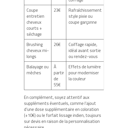
Coupe
23€
Rafraîchissement
entretien
style pixie ou
cheveux
coupe garçonne
courts +
séchage
Brushing
26€
Coiffage rapide,
cheveux mi-
idéal avant sortie
longs
ou rendez-vous
Balayage ou
À
Effets de lumière
mèches
partir
pour moderniser
de
la couleur
55€
En complément, soyez attentif aux
suppléments éventuels, comme l’ajout
d’une dose supplémentaire en coloration
(+10€) ou le forfait lissage indien, toujours
sur devis en raison de la personnalisation
nécessaire.