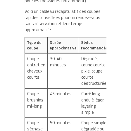
pour les messieurs notamment).
Voici un tableau récapitulatif des coupes
rapides conseillées pour un rendez-vous
sans réservation et leur temps
approximatif :
Type de
Durée
Styles
coupe
approximative
recommandés
Coupe
30-40
Dégradé,
entretien
minutes
coupe courte
cheveux
pixie, coupe
courts
courte
déstructurée
Coupe
45 minutes
Carré long,
brushing
ondulé léger,
mi-long
layering
simple
Coupe
50 minutes
Coupe simple
séchage
dégradée ou