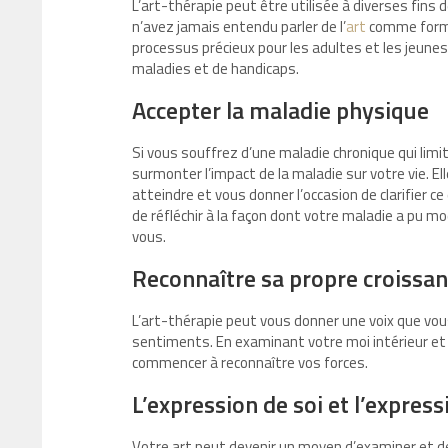
L’art-thérapie peut être utilisée à diverses fins
n’avez jamais entendu parler de l’
art
comme forme 
processus précieux pour les adultes et les jeunes
maladies et de handicaps.
Accepter la maladie physique
Si vous souffrez d’une maladie chronique qui limit
surmonter l’impact de la maladie sur votre vie. El
atteindre et vous donner l’occasion de clarifier 
de réfléchir à la façon dont votre maladie a pu mo
vous.
Reconnaître sa propre croissanc
L’art-thérapie peut vous donner une voix que vo
sentiments. En examinant votre moi intérieur et l
commencer à reconnaître vos forces.
L’expression de soi et l’expres
Votre art peut devenir un moyen d’examiner et 