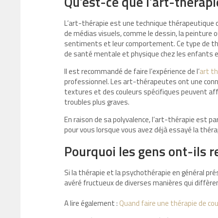
Qu’est-ce que l’art-thérapi
L’art-thérapie est une technique thérapeutique q
de médias visuels, comme le dessin, la peinture o
sentiments et leur comportement. Ce type de thé
de santé mentale et physique chez les enfants e
Il est recommandé de faire l’expérience de l’
art th
professionnel. Les art-thérapeutes ont une conn
textures et des couleurs spécifiques peuvent aff
troubles plus graves.
En raison de sa polyvalence, l’art-thérapie est pa
pour vous lorsque vous avez déjà essayé la thérap
Pourquoi les gens ont-ils re
Si la thérapie et la psychothérapie en général p
avéré fructueux de diverses manières qui diffèren
A lire également :
Quand faire une thérapie de cou