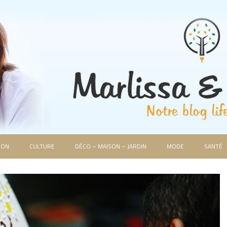
ION
CULTURE
DÉCO – MAISON – JARDIN
MODE
SANTÉ