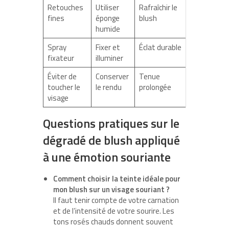
Retouches
Utiliser
Rafraîchir le
fines
éponge
blush
humide
Spray
Fixer et
Éclat durable
fixateur
illuminer
Éviter de
Conserver
Tenue
toucher le
le rendu
prolongée
visage
Questions pratiques sur le
dégradé de blush appliqué
à une émotion souriante
Comment choisir la teinte idéale pour
mon blush sur un visage souriant ?
Il faut tenir compte de votre carnation
et de l’intensité de votre sourire. Les
tons rosés chauds donnent souvent