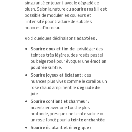
singularité en jouant avec le dégradé de
blush. Selon la nature du
sourire rosé
, il est
possible de moduler les couleurs et
l’intensité pour traduire de subtiles
nuances d’humeur.
Voici quelques déclinaisons adaptées :
Sourire doux et timide :
privilégier des
teintes très légères, des rosés pastel
ou beige rosé pour évoquer une
émotion
poudrée
subtile.
Sourire joyeux et éclatant :
des
nuances plus vives comme le corail ou un
rose chaud amplifient le
dégradé de
joie
.
Sourire confiant et charmeur :
accentuer avec une touche plus
profonde, presque une teinte violine ou
un rose foncé pour la
teinte enchantée
.
Sourire éclatant et énergique :