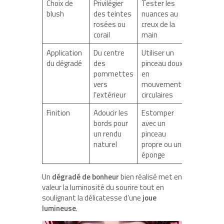
Choix de
Privilégier
Tester les
blush
des teintes
nuances au
rosées ou
creux de la
corail
main
Application
Du centre
Utiliser un
du dégradé
des
pinceau doux
pommettes
en
vers
mouvements
l’extérieur
circulaires
Finition
Adoucir les
Estomper
bords pour
avec un
un rendu
pinceau
naturel
propre ou une
éponge
Un
dégradé de bonheur
bien réalisé met en
valeur la luminosité du sourire tout en
soulignant la délicatesse d’une
joue
lumineuse
.