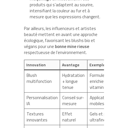
produits qui s’adaptent au sourire,
intensifiant la couleur au fur et à
mesure que les expressions changent.
Par ailleurs, les influenceurs et artistes
beauté mettent en avant une approche
écologique, favorisant les blushs bio et
végans pour une
bonne mine rieuse
respectueuse de l’environnement.
Innovation
Avantage
Exemple
Blush
Hydratation
Formules
multifonction
+ longue
enrichies en
tenue
vitamine E
Personnalisation
Conseil sur-
Applications
IA
mesure
mobiles beauté
Textures
Effet
Gels et poudres
innovantes
naturel
ultrafines