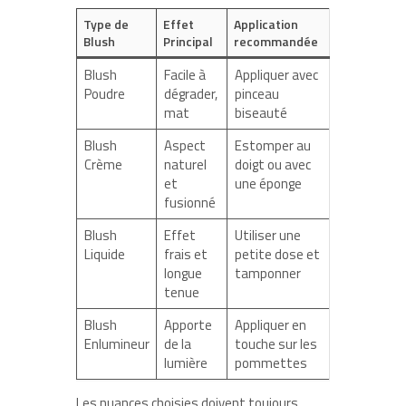
Type de
Effet
Application
Blush
Principal
recommandée
Blush
Facile à
Appliquer avec
Poudre
dégrader,
pinceau
mat
biseauté
Blush
Aspect
Estomper au
Crème
naturel
doigt ou avec
et
une éponge
fusionné
Blush
Effet
Utiliser une
Liquide
frais et
petite dose et
longue
tamponner
tenue
Blush
Apporte
Appliquer en
Enlumineur
de la
touche sur les
lumière
pommettes
Les nuances choisies doivent toujours