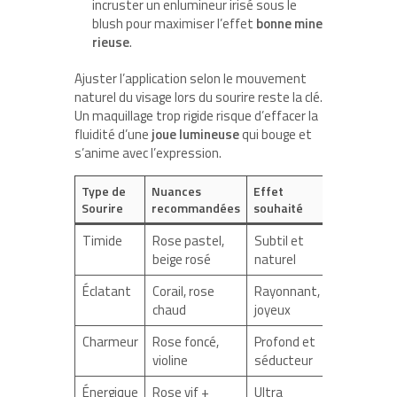
incruster un enlumineur irisé sous le
blush pour maximiser l’effet
bonne mine
rieuse
.
Ajuster l’application selon le mouvement
naturel du visage lors du sourire reste la clé.
Un maquillage trop rigide risque d’effacer la
fluidité d’une
joue lumineuse
qui bouge et
s’anime avec l’expression.
Type de
Nuances
Effet
Sourire
recommandées
souhaité
Timide
Rose pastel,
Subtil et
beige rosé
naturel
Éclatant
Corail, rose
Rayonnant,
chaud
joyeux
Charmeur
Rose foncé,
Profond et
violine
séducteur
Énergique
Rose vif +
Ultra