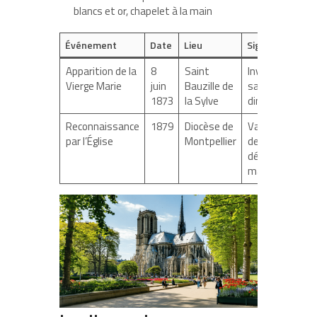
blancs et or, chapelet à la main
Événement
Date
Lieu
Signification
Apparition de la
8
Saint
Invitation à
Vierge Marie
juin
Bauzille de
sanctifier le
1873
la Sylve
dimanche
Reconnaissance
1879
Diocèse de
Validation
par l’Église
Montpellier
de la
dévotion
mariale