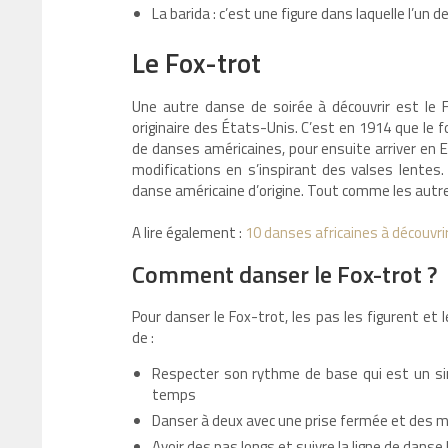
La barida : c’est une figure dans laquelle l’un 
Le Fox-trot
Une autre danse de soirée à découvrir est le 
originaire des États-Unis. C’est en 1914 que le
de danses américaines, pour ensuite arriver en E
modifications en s’inspirant des valses lentes
danse américaine d’origine. Tout comme les autres
A lire également :
10 danses africaines à découvri
Comment danser le Fox-trot ?
Pour danser le Fox-trot, les pas les figurent et
de :
Respecter son rythme de base qui est un sim
temps
Danser à deux avec une prise fermée et des
Avoir des pas longs et suivre la ligne de danse l