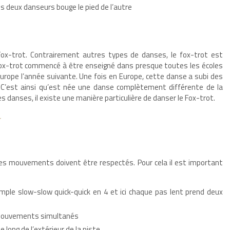
des deux danseurs bouge le pied de l’autre
Fox-trot. Contrairement autres types de danses, le fox-trot est
 fox-trot commencé à être enseigné dans presque toutes les écoles
urope l’année suivante. Une fois en Europe, cette danse a subi des
. C’est ainsi qu’est née une danse complètement différente de la
 danses, il existe une manière particulière de danser le Fox-trot.
r
 les mouvements doivent être respectés. Pour cela il est important
ple slow-slow quick-quick en 4 et ici chaque pas lent prend deux
 mouvements simultanés
e long de l’extérieur de la piste