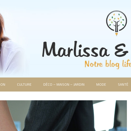
ION
CULTURE
DÉCO – MAISON – JARDIN
MODE
SANTÉ