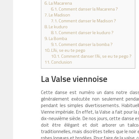
6.
La Macarena
6.1.
Comment danser la Macarena ?
7.
Le Madison
7.1.
Comment danser le Madison ?
8.
Le kuduro
8.1.
Comment danser le kuduro ?
9.
La Bomba
9.1.
Comment danser la bomba ?
10.
L’Ai, se eu te pego
10.1.
Comment danser l’Ai, se eu te pego ?
11.
Conclusion
La Valse viennoise
Cette danse est numéro un dans notre class
généralement exécutée non seulement pendant
pendant les simples divertissements. Habituell
Vienne impériale. En effet, la Valse a fait pour l
dix-neuvième siècle. De nos jours, cette danse e
doit être élégant et doit arborer un tailc
traditionnelles, mais discrètes telles que le noir
robes longues et brodées. Pour faire de la valse,