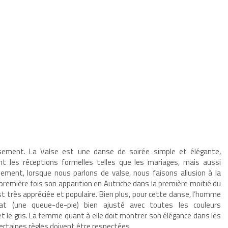
ement. La Valse est une danse de soirée simple et élégante,
 les réceptions formelles telles que les mariages, mais aussi
ement, lorsque nous parlons de valse, nous faisons allusion à la
a première fois son apparition en Autriche dans la première moitié du
st très appréciée et populaire. Bien plus, pour cette danse, l’homme
oat (une queue-de-pie) bien ajusté avec toutes les couleurs
 et le gris. La femme quant à elle doit montrer son élégance dans les
 certaines règles doivent être respectées.