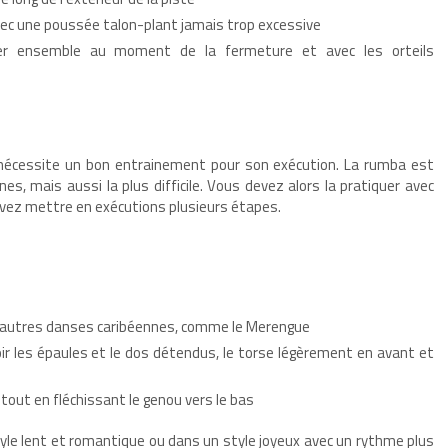
 avec une poussée talon-plant jamais trop excessive
ster ensemble au moment de la fermeture et avec les orteils
t nécessite un bon entrainement pour son exécution. La rumba est
s, mais aussi la plus difficile. Vous devez alors la pratiquer avec
evez mettre en exécutions plusieurs étapes.
des autres danses caribéennes, comme le Merengue
oir les épaules et le dos détendus, le torse légèrement en avant et
e tout en fléchissant le genou vers le bas
yle lent et romantique ou dans un style joyeux avec un rythme plus