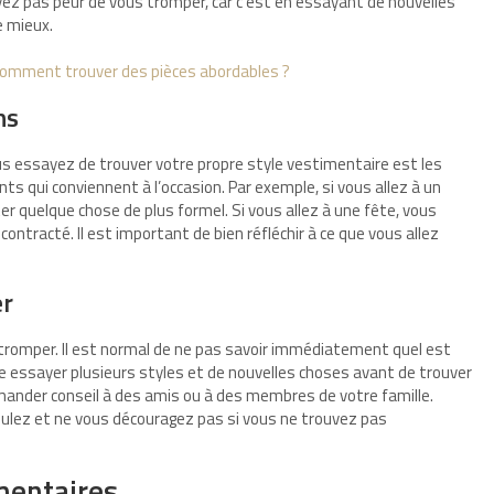
ayez pas peur de vous tromper, car c’est en essayant de nouvelles
e mieux.
: comment trouver des pièces abordables ?
ns
s essayez de trouver votre propre style vestimentaire est les
ts qui conviennent à l’occasion. Par exemple, si vous allez à un
er quelque chose de plus formel. Si vous allez à une fête, vous
ontracté. Il est important de bien réfléchir à ce que vous allez
er
e tromper. Il est normal de ne pas savoir immédiatement quel est
e essayer plusieurs styles et de nouvelles choses avant de trouver
emander conseil à des amis ou à des membres de votre famille.
voulez et ne vous découragez pas si vous ne trouvez pas
imentaires