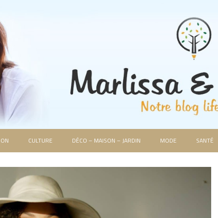
ION
CULTURE
DÉCO – MAISON – JARDIN
MODE
SANTÉ