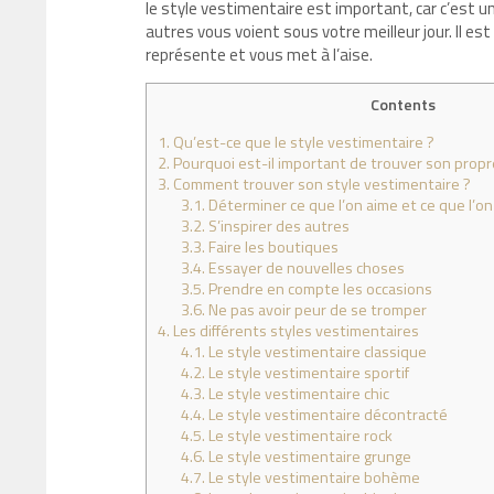
le style vestimentaire est important, car c’est u
autres vous voient sous votre meilleur jour. Il e
représente et vous met à l’aise.
Contents
1.
Qu’est-ce que le style vestimentaire ?
2.
Pourquoi est-il important de trouver son propr
3.
Comment trouver son style vestimentaire ?
3.1.
Déterminer ce que l’on aime et ce que l’on
3.2.
S’inspirer des autres
3.3.
Faire les boutiques
3.4.
Essayer de nouvelles choses
3.5.
Prendre en compte les occasions
3.6.
Ne pas avoir peur de se tromper
4.
Les différents styles vestimentaires
4.1.
Le style vestimentaire classique
4.2.
Le style vestimentaire sportif
4.3.
Le style vestimentaire chic
4.4.
Le style vestimentaire décontracté
4.5.
Le style vestimentaire rock
4.6.
Le style vestimentaire grunge
4.7.
Le style vestimentaire bohème