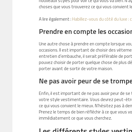
nouveaux styles pour voir ce qui vous va bien. N’
choses que vous trouverez ce qui vous convient l
A lire également :
Habillez-vous du côté du luxe 
Prendre en compte les occasio
Une autre chose à prendre en compte lorsque vou
occasions. Il est important de choisir des vêtemen
entretien d’embauche, il serait préférable de port
pouvez choisir de porter quelque chose de plus déc
porter avant de sortir de votre maison.
Ne pas avoir peur de se tromp
Enfin, il est important de ne pas avoir peur de s
votre style vestimentaire. Vous devrez peut-êtr
ce qui vous convient le mieux. N’hésitez pas à d
Prenez le temps de bien réfléchir à ce que vous 
immédiatement ce que vous cherchez.
Les différents styles vest