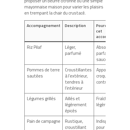
proposer un beurre citronné ou une simple
mayonnaise maison pour varier les plaisirs
en trempant la chair du crustacé.
Accompagnement
Description
Pourquoi choisir
cet
accompagnement
Riz Pilaf
Léger,
Absorbe
parfumé
parfaitement la
sauce
Pommes de terre
Croustillantes
Apporte du
sautées
à l’extérieur,
croquant et
tendres à
contraste
l’intérieur
Légumes grillés
Aillés et
Fraîcheur et
légèrement
légèreté
épicés
Pain de campagne
Rustique,
Indispensable
croustillant
pour saucer la