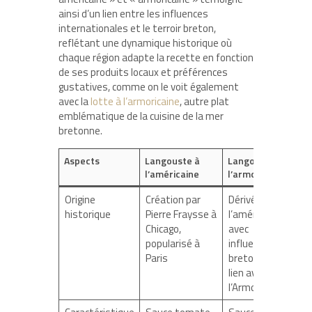
ainsi d’un lien entre les influences
internationales et le terroir breton,
reflétant une dynamique historique où
chaque région adapte la recette en fonction
de ses produits locaux et préférences
gustatives, comme on le voit également
avec la
lotte à l’armoricaine
, autre plat
emblématique de la cuisine de la mer
bretonne.
Aspects
Langouste à
Langouste à
l’américaine
l’armoricaine
Origine
Création par
Dérivé de
historique
Pierre Fraysse à
l’américaine
Chicago,
avec
popularisé à
influence
Paris
bretonne,
lien avec
l’Armorique