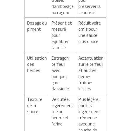
d’olive,
pour
flamboyage
préserver la
au cognac
tendreté
Dosage du
Présent et
Réduit voire
piment
mesuré
omis pour
pour
une sauce
équilibrer
plus douce
l’acidité
Utilisation
Estragon,
Accentuation
des
cerfeuil
sur le cerfeuil
herbes
avec
et autres
bouquet
herbes
garni
fraîches
classique
locales
Texture
Veloutée,
Plus légère,
de la
légèrement
parfois
sauce
liée au
légèrement
beurre et
crémeuse
farine
avec une
touche de