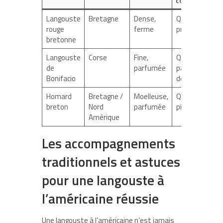
consommée
Langouste
Bretagne
Dense,
Queue
rouge
ferme
principalemen
bretonne
Langouste
Corse
Fine,
Queue et
de
parfumée
parfois chair
Bonifacio
des pattes
Homard
Bretagne /
Moelleuse,
Queue et
breton
Nord
parfumée
pinces
Amérique
Les accompagnements
traditionnels et astuces
pour une langouste à
l’américaine réussie
Une langouste à l’américaine n’est jamais