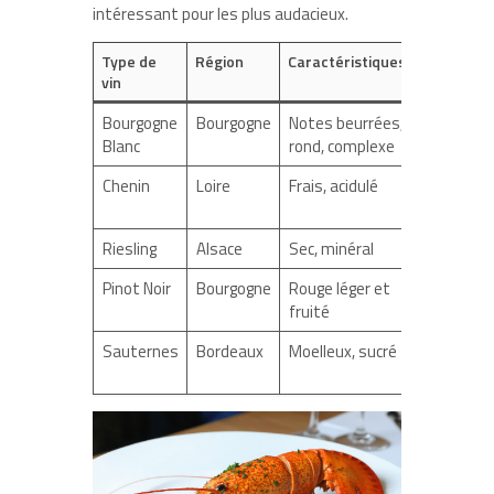
intéressant pour les plus audacieux.
Type de
Région
Caractéristiques
Accord
vin
recomma
Bourgogne
Bourgogne
Notes beurrées,
Langoust
Blanc
rond, complexe
l’américai
Chenin
Loire
Frais, acidulé
Langoust
l’armorica
Riesling
Alsace
Sec, minéral
Les deux 
Pinot Noir
Bourgogne
Rouge léger et
Homard à
fruité
l’américai
Sauternes
Bordeaux
Moelleux, sucré
Expérime
gustative