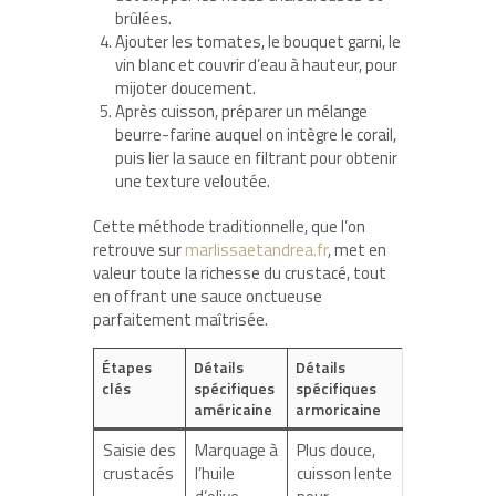
brûlées.
Ajouter les tomates, le bouquet garni, le
vin blanc et couvrir d’eau à hauteur, pour
mijoter doucement.
Après cuisson, préparer un mélange
beurre-farine auquel on intègre le corail,
puis lier la sauce en filtrant pour obtenir
une texture veloutée.
Cette méthode traditionnelle, que l’on
retrouve sur
marlissaetandrea.fr
, met en
valeur toute la richesse du crustacé, tout
en offrant une sauce onctueuse
parfaitement maîtrisée.
Étapes
Détails
Détails
clés
spécifiques
spécifiques
américaine
armoricaine
Saisie des
Marquage à
Plus douce,
crustacés
l’huile
cuisson lente