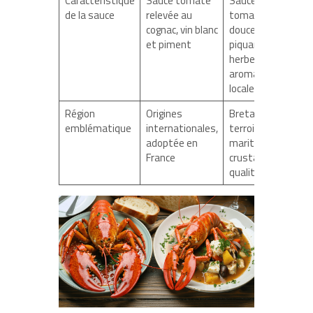
Caractéristique
Sauce tomate
Sauce
de la sauce
relevée au
tomate plus
cognac, vin blanc
douce, moins
et piment
piquante,
herbes
aromatiques
locales
Région
Origines
Bretagne,
emblématique
internationales,
terroir
adoptée en
maritime et
France
crustacés de
qualité