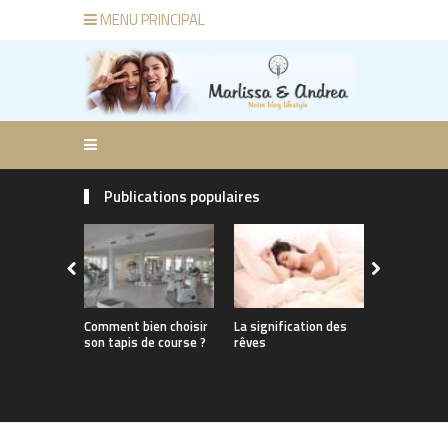
MENU PRINCIPAL
Publications populaires
Comment bien choisir
La signification des
Un week-e
son tapis de course ?
rêves
détente en
d’un golf e